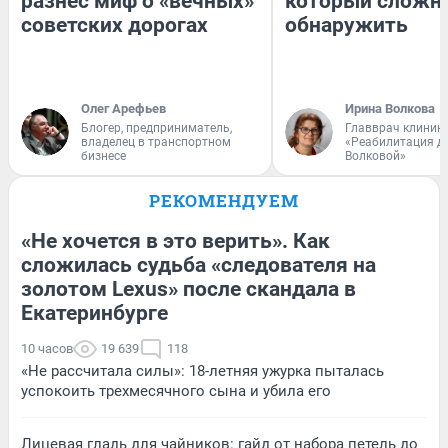
разнес миф о «вечных»
который сложн
советских дорогах
обнаружить
Олег Арефьев
Ирина Волкова
Блогер, предприниматель,
Главврач клиник
владелец в транспортном
«Реабилитация д
бизнесе
Волковой»
РЕКОМЕНДУЕМ
«Не хочется в это верить». Как
сложилась судьба «следователя на
золотом Lexus» после скандала в
Екатеринбурге
10 часов
19 639
118
«Не рассчитала силы»: 18-летняя ужурка пыталась
успокоить трехмесячного сына и убила его
Лицевая гладь для чайников: гайд от набора петель до