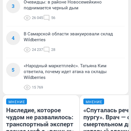
Очевидцы: в районе Новосемейкино
3
поднимается черный дым
26 045
56
В Самарской области эвакуировали склад
4
Wildberries
24 237
28
«Народный маркетплейс». Татьяна Ким
5
ответила, почему идет атака на склады
Wildberries
15 769
МНЕНИЕ
МНЕНИЕ
Наследие, которое
«Спуталась речь
чудом не развалилось:
пургу». Врач — о
транспортный эксперт
смертельном ди