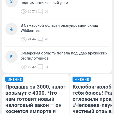
3
поднимается черный дым
26 213
56
В Самарской области эвакуировали склад
4
Wildberries
24 440
28
Самарская область попала под удар вражеских
5
беспилотников
19 302
34
МНЕНИЕ
МНЕНИЕ
Продашь за 3000, налог
Колобок-колобо
возьмут с 4000. Что
тебя боюсь! Рад
нам готовит новый
отложили прок
налоговый закон — он
«Человека-паук
коснется импорта и
честный отзыв 