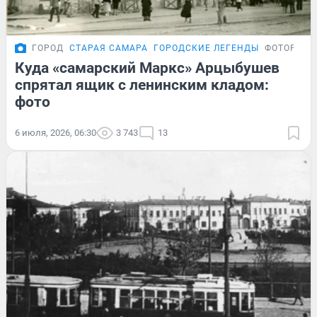
ГОРОД
СТАРАЯ САМАРА
ГОРОДСКИЕ ЛЕГЕНДЫ
ФОТОРЕПО
Куда «самарский Маркс» Арцыбушев
спрятал ящик с ленинским кладом:
фото
6 июля, 2026, 06:30
3 743
13