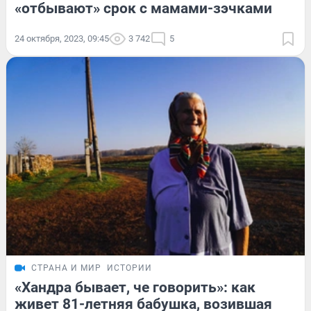
«отбывают» срок с мамами-зэчками
24 октября, 2023, 09:45
3 742
5
СТРАНА И МИР
ИСТОРИИ
«Хандра бывает, че говорить»: как
живет 81-летняя бабушка, возившая