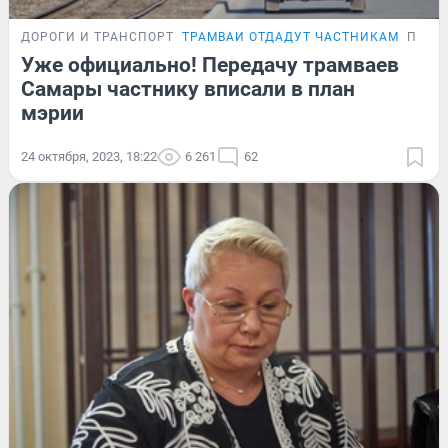
ДОРОГИ И ТРАНСПОРТ
ТРАМВАИ ОТДАДУТ ЧАСТНИКАМ
ПОДР
Уже официально! Передачу трамваев
Самары частнику вписали в план
мэрии
24 октября, 2023, 18:22
6 261
62