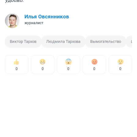
Илья Овсянников
журналист
Виктор Тархов
Людмила Тархова
Вымогательство
Ша
0
0
0
0
0