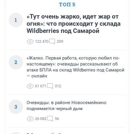
ТОП 5
«Тут очень жарко, идет жар от
1
огня»: что происходит у склада
Wildberries под Самарой
122 470
209
«Жалко. Первая работа, которую любил по-
2
настоящему»: очевидцы рассказывают об
атаке БПЛА на склад Wildberries под Самарой
— онлайн
61 671
312
Очевидцы: в районе Новосемейкино
3
поднимается черный дым
26 082
56