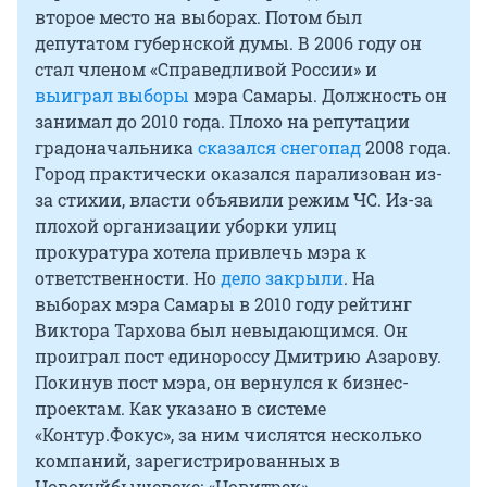
второе место на выборах. Потом был
депутатом губернской думы. В 2006 году он
стал членом «Справедливой России» и
выиграл выборы
мэра Самары. Должность он
занимал до 2010 года. Плохо на репутации
градоначальника
сказался снегопад
2008 года.
Город практически оказался парализован из-
за стихии, власти объявили режим ЧС. Из-за
плохой организации уборки улиц
прокуратура хотела привлечь мэра к
ответственности. Но
дело закрыли
. На
выборах мэра Самары в 2010 году рейтинг
Виктора Тархова был невыдающимся. Он
проиграл пост единороссу Дмитрию Азарову.
Покинув пост мэра, он вернулся к бизнес-
проектам. Как указано в системе
«Контур.Фокус», за ним числятся несколько
компаний, зарегистрированных в
Новокуйбышевске: «Новитрек»,