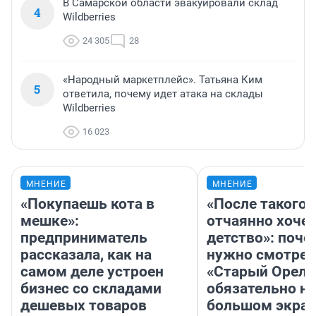
В Самарской области эвакуировали склад
4
Wildberries
24 305
28
«Народный маркетплейс». Татьяна Ким
5
ответила, почему идет атака на склады
Wildberries
16 023
МНЕНИЕ
МНЕНИЕ
«Покупаешь кота в
«После такого 
мешке»:
отчаянно хочет
предприниматель
детство»: поче
рассказала, как на
нужно смотрет
самом деле устроен
«Старый Орел»
бизнес со складами
обязательно на
дешевых товаров
большом экра