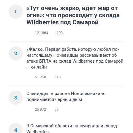
«Тут очень жарко, идет жар от
1
огня»: что происходит у склада
Wildberries под Самарой
121 864
208
«Жалко. Первая работа, которую любил по-
2
настоящему»: очевидцы рассказывают об
атаке БПЛА на склад Wildberries под Самарой
— онлайн
61 258
310
Очевидцы: в районе Новосемейкино
3
поднимается черный дым
25 972
56
В Самарской области эвакуировали склад
4
Wildberries