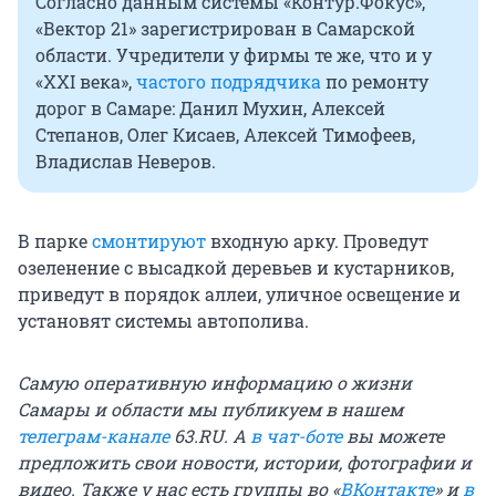
Согласно данным системы «Контур.Фокус»,
«Вектор 21» зарегистрирован в Самарской
области. Учредители у фирмы те же, что и у
«XXI века»,
частого подрядчика
по ремонту
дорог в Самаре: Данил Мухин, Алексей
Степанов, Олег Кисаев, Алексей Тимофеев,
Владислав Неверов.
В парке
смонтируют
входную арку. Проведут
озеленение с высадкой деревьев и кустарников,
приведут в порядок аллеи, уличное освещение и
установят системы автополива.
Самую оперативную информацию о жизни
Самары и области мы публикуем в нашем
телеграм-канале
63.RU.
А
в чат-боте
вы можете
предложить свои новости, истории, фотографии и
видео. Также у нас есть группы
во «
ВКонтакте
»
и
в