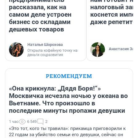
рассказала, как на
налоговый зако
самом деле устроен
коснется импор
бизнес со складами
даже репетито
дешевых товаров
Наталья Шорохова
Анастасия Зав
Открыла кофейную точку на
деньги соцразвития
РЕКОМЕНДУЕМ
«Она крикнула: „Дядя Боря!“»
Москвичка исчезла ночью у океана во
Вьетнаме. Что произошло в
последние минуты пропажи девушки
1 час
6 549
2
«Это тот, кого ты травила»: прикамца приговорили к
22 годам за убийство семьи его девушки, сейчас он