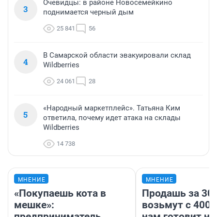
Очевидцы: в районе Новосемейкино
3
поднимается черный дым
25 841
56
В Самарской области эвакуировали склад
4
Wildberries
24 061
28
«Народный маркетплейс». Татьяна Ким
5
ответила, почему идет атака на склады
Wildberries
14 738
МНЕНИЕ
МНЕНИЕ
«Покупаешь кота в
Продашь за 300
мешке»:
возьмут с 4000
предприниматель
нам готовит н