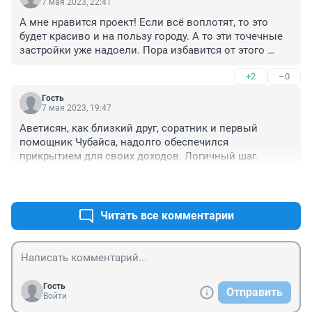
7 мая 2023, 22:41
А мне нравится проект! Если всё воплотят, то это 
будет красиво и на пользу городу. А то эти точечные 
застройки уже надоели. Пора избавится от этого 
депрессионного участка и сделать что-нибудь 
+2
–0
красивое, ведь такое место у Волги! А ул. Л. Шмидта 
это просто ужас не на окраине, а центральной части 
Гость
города. Давно пора там наводить порядок и 
7 мая 2023, 19:47
избавиться от этих развалюшных домов с 
Аветисян, как близкий друг, соратник и первый 
воняющими туалетами во дворе. И будет только всем 
помощник Чубайса, надолго обеспечился 
людям лучше! Хочется жить в цивильном городе.
прикрытием для своих доходов. Логичный шаг.
+0
–0
Читать все комментарии
Гость
Отправить
Войти