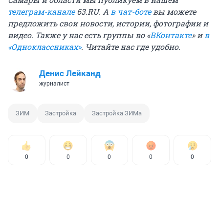
телеграм-канале
63.RU.
А
в чат-боте
вы можете
предложить свои новости, истории, фотографии и
видео. Также у нас есть группы
во «
ВКонтакте
»
и
в
«Одноклассниках»
. Читайте нас где удобно.
Денис Лейканд
журналист
ЗИМ
Застройка
Застройка ЗИМа
0
0
0
0
0