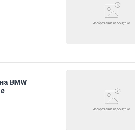
 на BMW
ре