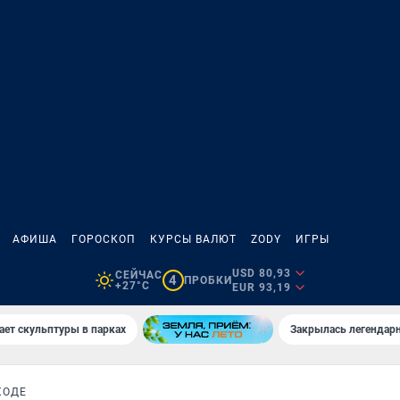
АФИША
ГОРОСКОП
КУРСЫ ВАЛЮТ
ZODY
ИГРЫ
USD 80,93
СЕЙЧАС
4
ПРОБКИ
+27°C
EUR 93,19
ает скульптуры в парках
Закрылась легендар
ХОДЕ