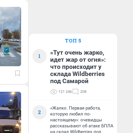
ТОП 5
«Тут очень жарко,
1
идет жар от огня»:
что происходит у
склада Wildberries
под Самарой
121 246
208
«Жалко. Первая работа,
2
которую любил по-
настоящему»: очевидцы
рассказывают об атаке БПЛА
на склад Wildberries под