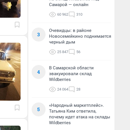
Самарой — онлайн
60 962
310
Очевидцы: в районе
3
Новосемейкино поднимается
черный дым
25 847
56
В Самарской области
4
эвакуировали склад
Wildberries
24 064
28
«Народный маркетплейс».
5
Татьяна Ким ответила,
почему идет атака на склады
Wildberries