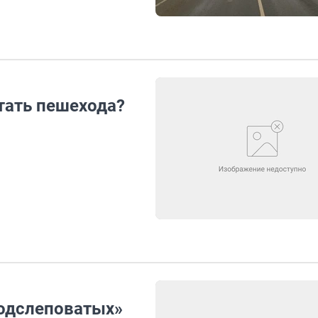
тать пешехода?
подслеповатых»