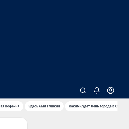
ная кофейня
Здесь был Пушкин
Каким будет День города в Самаре