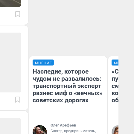
МНЕНИЕ
МНЕНИЕ
Наследие, которое
«Спутал
чудом не развалилось:
пургу».
транспортный эксперт
смерте
разнес миф о «вечных»
которы
советских дорогах
обнару
Олег Арефьев
Ир
Блогер, предприниматель,
Гл