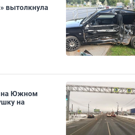
а» вытолкнула
: на Южном
ушку на