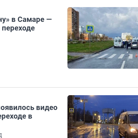
ну» в Самаре —
 переходе
появилось видео
реходе в
Д