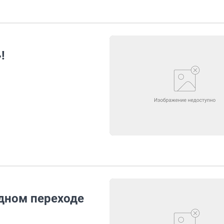
!
дном переходе