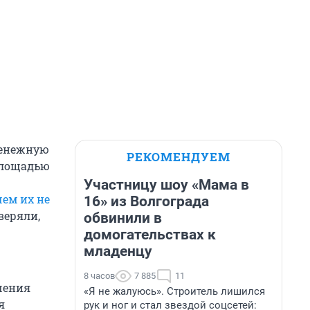
енежную
РЕКОМЕНДУЕМ
 площадью
Участницу шоу «Мама в
чем их не
16» из Волгограда
веряли,
обвинили в
домогательствах к
младенцу
8 часов
7 885
11
чения
«Я не жалуюсь». Строитель лишился
я
рук и ног и стал звездой соцсетей: