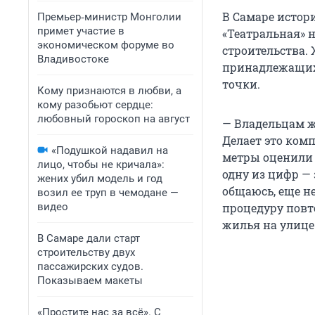
В Самаре истори
Премьер‑министр Монголии
примет участие в
«Театральная» 
экономическом форуме во
строительства.
Владивостоке
принадлежащих 
точки.
Кому признаются в любви, а
кому разобьют сердце:
любовный гороскоп на август
— Владельцам ж
Делает это ком
«Подушкой надавил на
метры оценили д
лицо, чтобы не кричала»:
одну из цифр — 
жених убил модель и год
общаюсь, еще не
возил ее труп в чемодане —
видео
процедуру повто
жилья на улице
В Самаре дали старт
строительству двух
пассажирских судов.
Показываем макеты
«Простите нас за всё». С