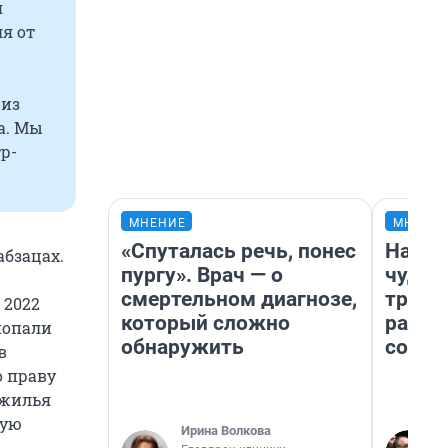
я
я от
 из
а. Мы
р-
МНЕНИЕ
МНЕНИ
«Спуталась речь, понес
Насле
абзацах.
пургу». Врач — о
чудом
смертельном диагнозе,
транс
 2022
который сложно
разне
попали
обнаружить
совет
в
о праву
 жилья
ую
Ирина Волкова