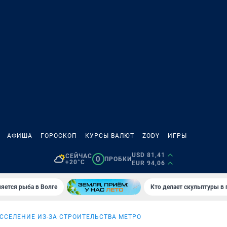
АФИША
ГОРОСКОП
КУРСЫ ВАЛЮТ
ZODY
ИГРЫ
USD 81,41
СЕЙЧАС
0
ПРОБКИ
+20°C
EUR 94,06
яется рыба в Волге
Кто делает скульптуры в 
ССЕЛЕНИЕ ИЗ-ЗА СТРОИТЕЛЬСТВА МЕТРО