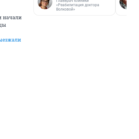
Главврач клиники
«Реабилитация доктора
Волковой»
и начали
ьцы
ыезжали