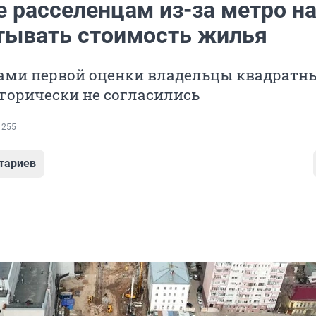
е расселенцам из-за метро н
тывать стоимость жилья
тами первой оценки владельцы квадратн
горически не согласились
 255
тариев