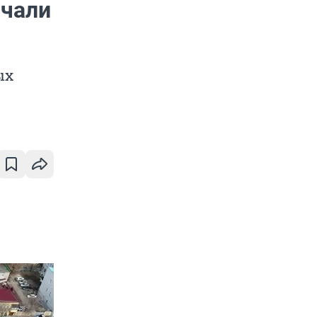
ачали
ых