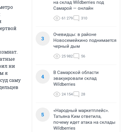
на склад Wildberries под
 метро
Самарой — онлайн
м
61 279
310
и
мертвой
Очевидцы: в районе
3
Новосемейкино поднимается
черный дым
комнат.
25 982
56
ратные
рил ни
В Самарской области
ем я
4
эвакуировали склад
суд саму
Wildberries
адельцев
24 154
28
«Народный маркетплейс».
5
Татьяна Ким ответила,
почему идет атака на склады
Wildberries