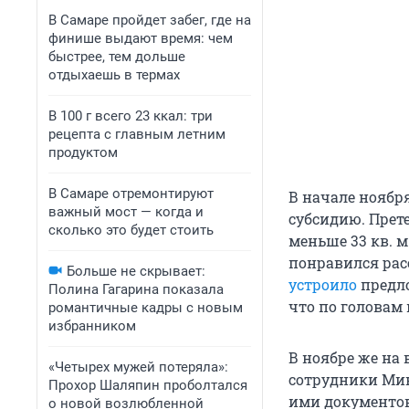
В Самаре пройдет забег, где на
финише выдают время: чем
быстрее, тем дольше
отдыхаешь в термах
В 100 г всего 23 ккал: три
рецепта с главным летним
продуктом
В Самаре отремонтируют
В начале ноябр
важный мост — когда и
субсидию. Прет
сколько это будет стоить
меньше 33 кв. м
понравился рас
Больше не скрывает:
устроило
предло
Полина Гагарина показала
что по головам 
романтичные кадры с новым
избранником
В ноябре же на 
«Четырех мужей потеряла»:
сотрудники Мин
Прохор Шаляпин проболтался
ими документов
о новой возлюбленной