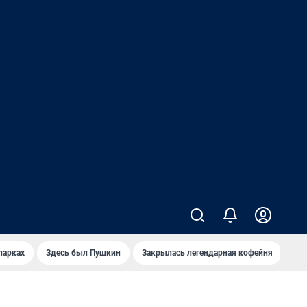
парках
Здесь был Пушкин
Закрылась легендарная кофейня
Ка