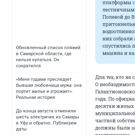
платформы
лестничными
Полевой до В
притоннельн
водоотливной
них собрали 
спустились 
Обновленный список пляжей
машина и ка
в Самарской области, где
нельзя купаться. Он
сократился
Для тех, кто не
«Меня годами преследует
О необходимост
бывшая любовница мужа: она
Галактионовско
портит жилье и угрожает».
Реальная история
года. По офици
десятки жилых 
До конца августа отменили
муниципальной 
шесть электричек из Самары
частной собств
в Уфу и обратно. Публикуем
должны были з
даты
компенсацию.