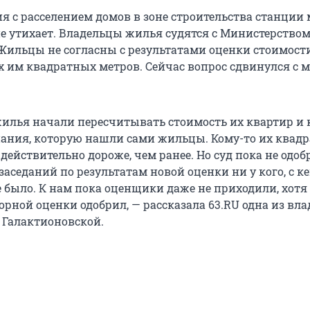
я с расселением домов в зоне строительства станции
не утихает. Владельцы жилья судятся с Министерство
 Жильцы не согласны с результатами оценки стоимост
им квадратных метров. Сейчас вопрос сдвинулся с 
илья начали пересчитывать стоимость их квартир и 
пания, которую нашли сами жильцы. Кому-то их квад
ействительно дороже, чем ранее. Но суд пока не одоб
заседаний по результатам новой оценки ни у кого, с к
 было. К нам пока оценщики даже не приходили, хотя 
рной оценки одобрил, — рассказала 63.RU одна из вл
 Галактионовской.