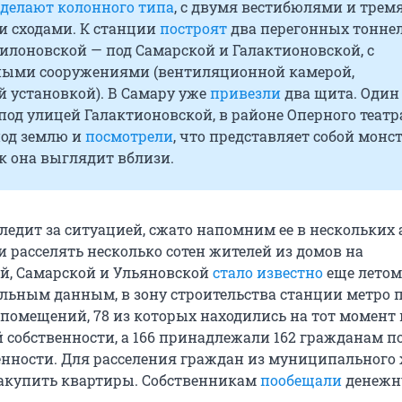
сделают колонного типа
, с двумя вестибюлями и трем
 сходами. К станции
построят
два перегонных тоннел
илоновской — под Самарской и Галактионовской, с
ыми сооружениями (вентиляционной камерой,
 установкой). В Самару уже
привезли
два щита. Один
под улицей Галактионовской, в районе Оперного театр
под землю и
посмотрели
, что представляет собой монст
к она выглядит вблизи.
 следит за ситуацией, сжато напомним ее в нескольких 
и расселять несколько сотен жителей из домов на
й, Самарской и Ульяновской
стало известно
еще летом
альным данным, в зону строительства станции метро 
помещений, 78 из которых находились на тот момент 
собственности, а 166 принадлежали 162 гражданам п
енности. Для расселения граждан из муниципального
акупить квартиры. Собственникам
пообещали
денежн