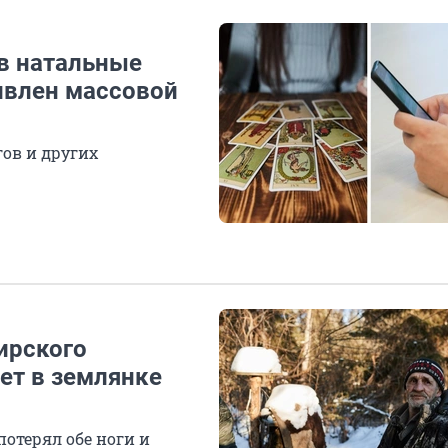
 в натальные
ивлен массовой
гов и других
бирского
ет в землянке
потерял обе ноги и