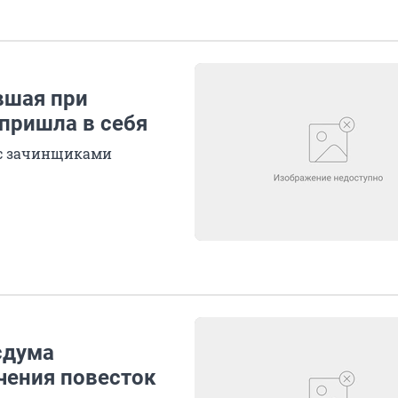
вшая при
пришла в себя
 с зачинщиками
сдума
чения повесток