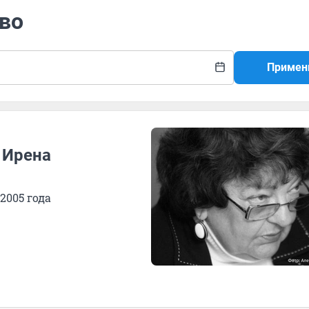
тво
Примен
 Ирена
2005 года