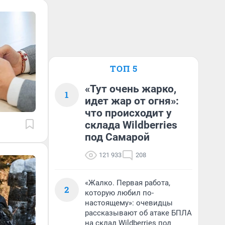
ТОП 5
«Тут очень жарко,
1
идет жар от огня»:
что происходит у
склада Wildberries
под Самарой
121 933
208
«Жалко. Первая работа,
2
которую любил по-
настоящему»: очевидцы
рассказывают об атаке БПЛА
на склад Wildberries под