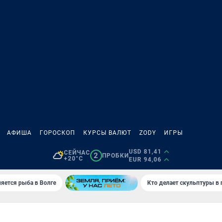
АФИША
ГОРОСКОП
КУРСЫ ВАЛЮТ
ZODY
ИГРЫ
USD 81,41
СЕЙЧАС
2
ПРОБКИ
+20°C
EUR 94,06
яется рыба в Волге
Кто делает скульптуры в 