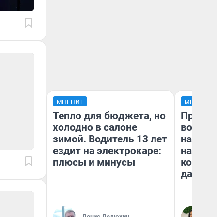
МНЕНИЕ
МНЕНИЕ
Тепло для бюджета, но
Продаш
холодно в салоне
возьмут
зимой. Водитель 13 лет
нам го
ездит на электрокаре:
налого
плюсы и минусы
коснет
даже р
Денис Дедюхин
Ан