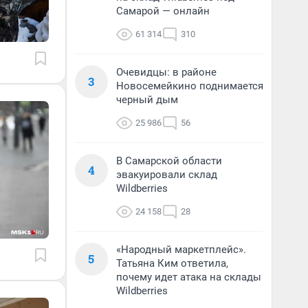
Самарой — онлайн
61 314
310
Очевидцы: в районе
3
Новосемейкино поднимается
черный дым
25 986
56
В Самарской области
4
эвакуировали склад
Wildberries
24 158
28
«Народный маркетплейс».
5
Татьяна Ким ответила,
почему идет атака на склады
Wildberries