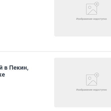
 в Пекин,
ке