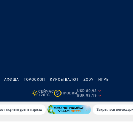
АФИША
ГОРОСКОП
КУРСЫ ВАЛЮТ
ZODY
ИГРЫ
USD 80,93
СЕЙЧАС
5
ПРОБКИ
+26°C
EUR 93,19
ает скульптуры в парках
Закрылась легендар