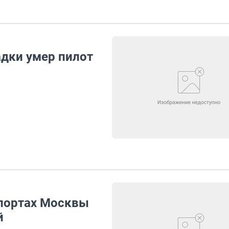
адки умер пилот
опортах Москвы
й