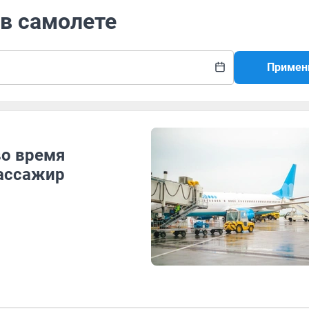
 в самолете
Примен
во время
пассажир