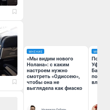
МНЕНИЕ
МНЕНИЕ
«Мы видим нового
Почему
Нолана»: с каким
Уфы: ж
настроем нужно
Башкир
смотреть «Одиссею»,
побыва
чтобы она не
влюбил
выглядела как фиаско
Надежда Губарь
На