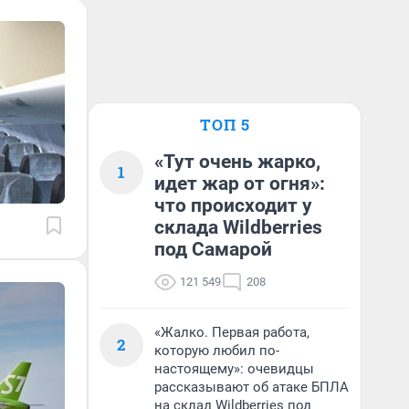
ТОП 5
«Тут очень жарко,
1
идет жар от огня»:
что происходит у
склада Wildberries
под Самарой
121 549
208
«Жалко. Первая работа,
2
которую любил по-
настоящему»: очевидцы
рассказывают об атаке БПЛА
на склад Wildberries под