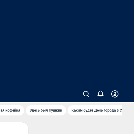
ная кофейня
Здесь был Пушкин
Каким будет День города в Самаре