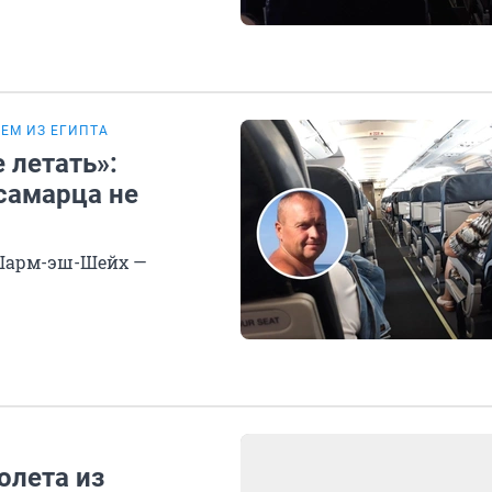
ШЕМ ИЗ ЕГИПТА
 летать»:
самарца не
 Шарм-эш-Шейх —
олета из