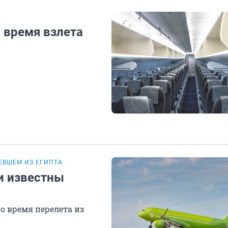
 время взлета
ТЕВШЕМ ИЗ ЕГИПТА
и известны
о время перелета из