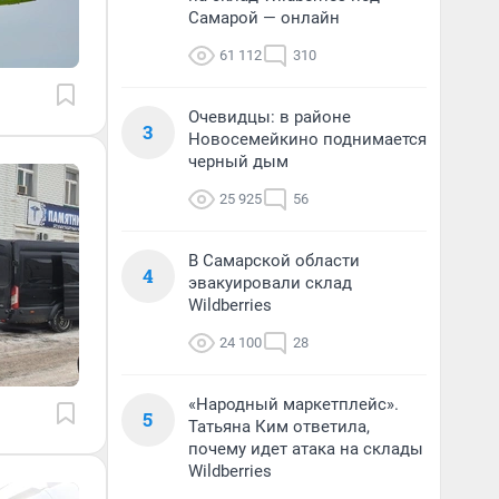
Самарой — онлайн
61 112
310
Очевидцы: в районе
3
Новосемейкино поднимается
черный дым
25 925
56
В Самарской области
4
эвакуировали склад
Wildberries
24 100
28
«Народный маркетплейс».
5
Татьяна Ким ответила,
почему идет атака на склады
Wildberries