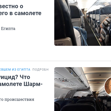
вестно о
его в самолете
 Египта
ТЕВШЕМ ИЗ ЕГИПТА
ПОДРОБНОСТИ
уицид? Что
амолете Шарм-
ого происшествия