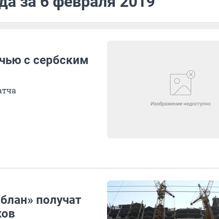
да за 6 февраля 2019
чью с сербским
атча
блан» получат
ков