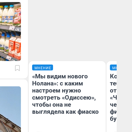
МНЕНИЕ
МНЕНИЕ
«Мы видим нового
Колобо
Нолана»: с каким
тебя бо
настроем нужно
отложи
смотреть «Одиссею»,
«Челов
чтобы она не
честны
выглядела как фиаско
фильме
булку»