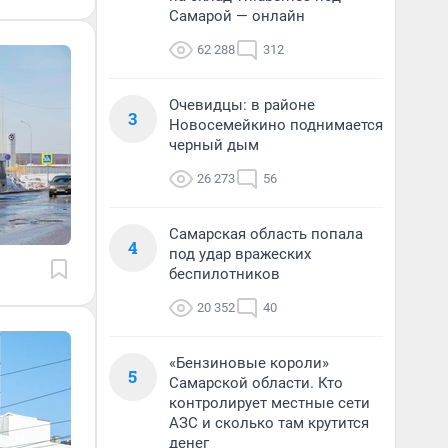
Самарой — онлайн
62 288
312
Очевидцы: в районе
3
Новосемейкино поднимается
черный дым
26 273
56
Самарская область попала
4
под удар вражеских
беспилотников
20 352
40
«Бензиновые короли»
5
Самарской области. Кто
контролирует местные сети
АЗС и сколько там крутится
денег