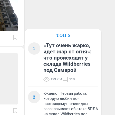
ТОП 5
«Тут очень жарко,
1
идет жар от огня»:
что происходит у
склада Wildberries
под Самарой
123 254
210
«Жалко. Первая работа,
2
которую любил по-
настоящему»: очевидцы
рассказывают об атаке БПЛА
на склад Wildberries под