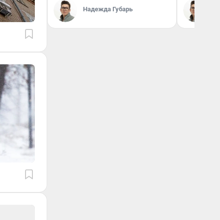
Надежда Губарь
На