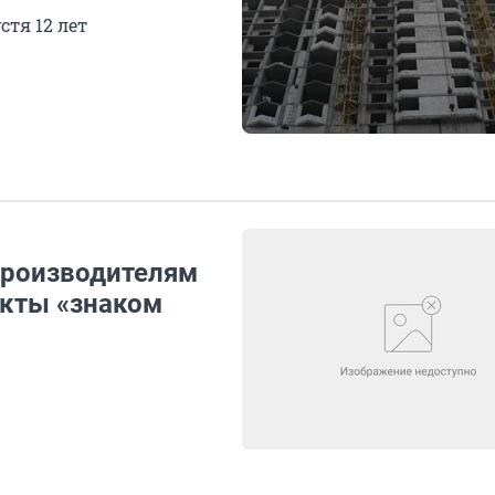
тя 12 лет
производителям
укты «знаком