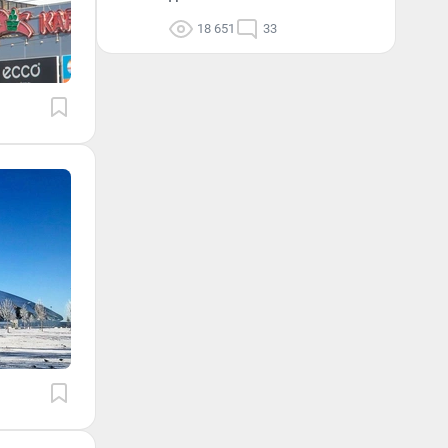
18 651
33