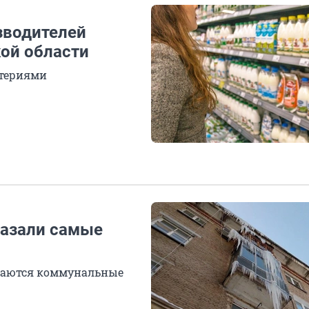
зводителей
ой области
ктериями
казали самые
имаются коммунальные