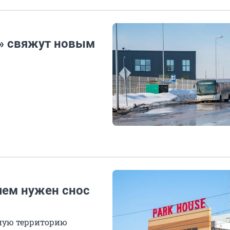
» свяжут новым
чем нужен снос
нную территорию