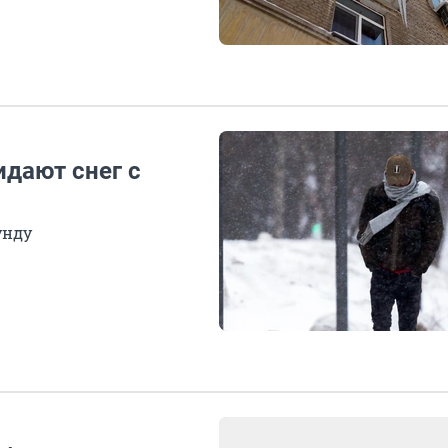
идают снег с
унду