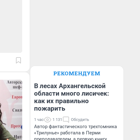
РЕКОМЕНДУЕМ
В лесах Архангельской
области много лисичек:
как их правильно
пожарить
1 час
1 131
Обсудить
Автор фантастического трехтомника
«Трилунье» работала в Перми
преподавателем, а первую книгу