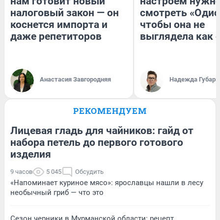
нам готовит новый
настроем нужн
налоговый закон — он
смотреть «Одис
коснется импорта и
чтобы она не
даже репетиторов
выглядела как 
Анастасия Завгородняя
Надежда Губарь
РЕКОМЕНДУЕМ
Лицевая гладь для чайников: гайд от
набора петель до первого готового
изделия
9 часов
5 045
Обсудить
«Напоминает куриное мясо»: ярославцы нашли в лесу
необычный гриб — что это
Сезон черники в Мурманской области: рецепт