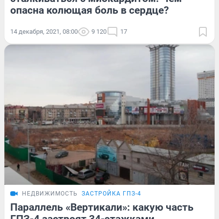
опасна колющая боль в сердце?
14 декабря, 2021, 08:00
9 120
17
НЕДВИЖИМОСТЬ
ЗАСТРОЙКА ГПЗ-4
Параллель «Вертикали»: какую часть
ГПЗ-4 застроят 34-этажками