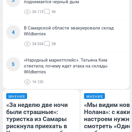
поднимается черный дым
26 113
56
В Самарской области эвакуировали склад
4
Wildberries
24 334
28
«Народный маркетплейс». Татьяна Ким
5
ответила, почему идет атака на склады
Wildberries
16 120
МНЕНИЕ
МНЕНИЕ
«За неделю две ночи
«Мы видим нов
были страшные»:
Нолана»: с каки
туристка из Самары
настроем нужн
рискнула приехать в
смотреть «Одис