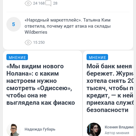
24 168
28
«Народный маркетплейс». Татьяна Ким
5
ответила, почему идет атака на склады
Wildberries
15 250
МНЕНИЕ
МНЕНИЕ
«Мы видим нового
Мой банк меня
Нолана»: с каким
бережет. Журн
настроем нужно
хотела снять 20
смотреть «Одиссею»,
тысяч, чтобы п
чтобы она не
кредит, — к ней
выглядела как фиаско
приехала служб
безопасности
Ксения Владими
Надежда Губарь
Автор мнения