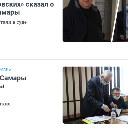
вских» сказал о
Самары
тали в суде
АМАРЫ
 Самары
ры
гкие