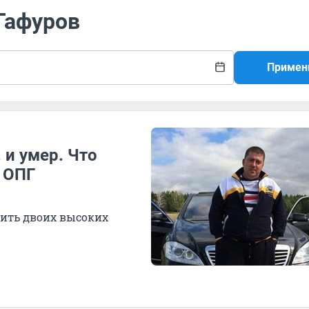
 Гафуров
Примен
 и умер. Что
 ОПГ
дить двоих высоких