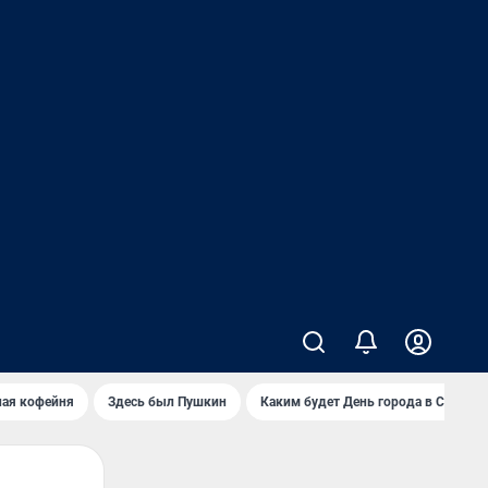
ная кофейня
Здесь был Пушкин
Каким будет День города в Самаре