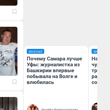
МНЕНИЕ
МНЕНИЕ
Почему Самара лучше
Наслед
Уфы: журналистка из
чудом 
Башкирии впервые
трансп
побывала на Волге и
разнес
влюбилась
советс
Ол
Бл
Назифа Нурмухаметова