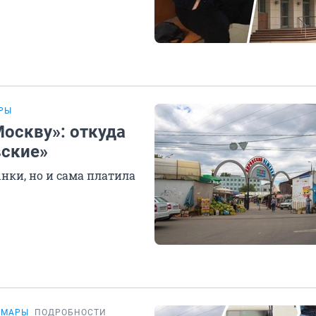
РЫ
оскву»: откуда
вские»
ки, но и сама платила
АМАРЫ
ПОДРОБНОСТИ