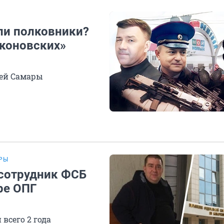
ли полковники?
коновских»
лей Самары
РЫ
 сотрудник ФСБ
ре ОПГ
всего 2 года