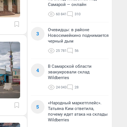
Самарой — онлайн
60 841
310
Очевидцы: в районе
3
Новосемейкино поднимается
черный дым
25 781
56
В Самарской области
4
эвакуировали склад
Wildberries
24 043
28
«Народный маркетплейс».
5
Татьяна Ким ответила,
почему идет атака на склады
Wildberries