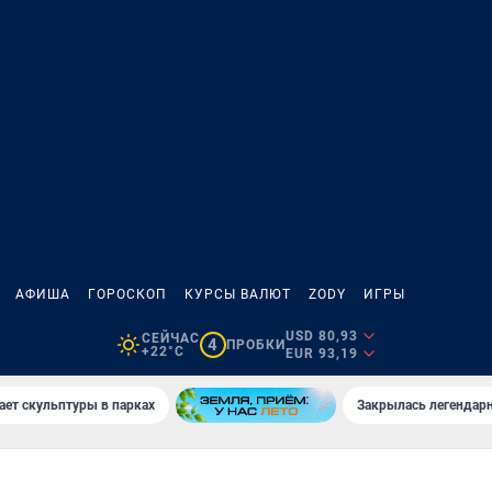
АФИША
ГОРОСКОП
КУРСЫ ВАЛЮТ
ZODY
ИГРЫ
USD 80,93
СЕЙЧАС
4
ПРОБКИ
+22°C
EUR 93,19
ает скульптуры в парках
Закрылась легендар