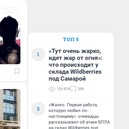
ТОП 5
«Тут очень жарко,
1
идет жар от огня»:
что происходит у
склада Wildberries
под Самарой
120 974
208
«Жалко. Первая работа,
2
которую любил по-
настоящему»: очевидцы
рассказывают об атаке БПЛА
на склад Wildberries под