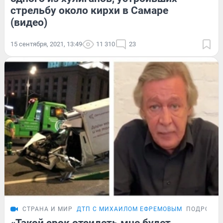
стрельбу около кирхи в Самаре
(видео)
15 сентября, 2021, 13:49
11 310
23
СТРАНА И МИР
ДТП С МИХАИЛОМ ЕФРЕМОВЫМ
ПОДРОБН
«Такой срок отсидеть мне будет