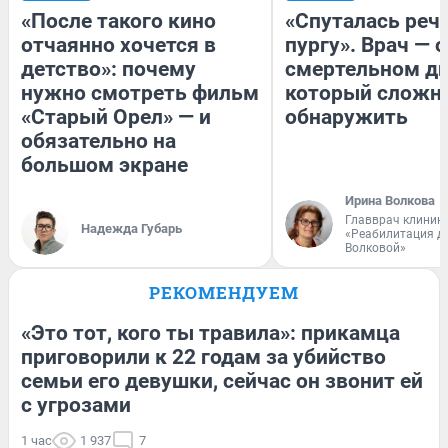
«После такого кино
«Спуталась речь
отчаянно хочется в
пургу». Врач — о
детство»: почему
смертельном ди
нужно смотреть фильм
который сложн
«Старый Орел» — и
обнаружить
обязательно на
большом экране
Ирина Волкова
Главврач клиник
Надежда Губарь
«Реабилитация д
Волковой»
РЕКОМЕНДУЕМ
«Это тот, кого ты травила»: прикамца
приговорили к 22 годам за убийство
семьи его девушки, сейчас он звонит ей
с угрозами
1 час
1 937
7