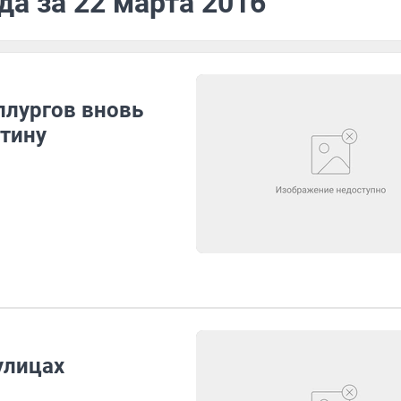
да за 22 марта 2016
ллургов вновь
тину
улицах