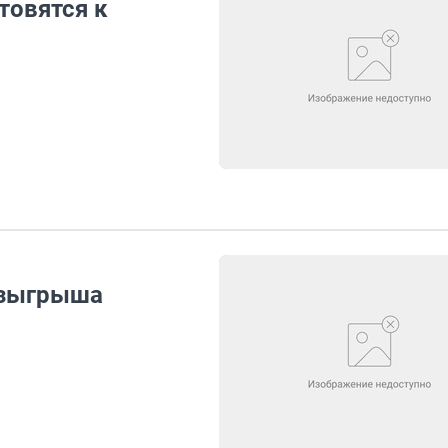
товятся к
озыгрыша