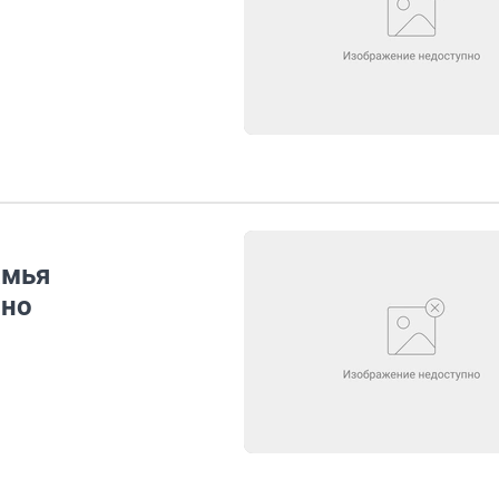
амья
ино