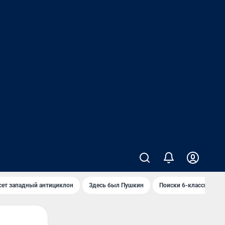
сет западный антициклон
Здесь был Пушкин
Поиски 6-классника 