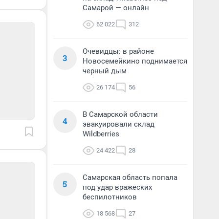
Самарой — онлайн
62 022
312
Очевидцы: в районе
3
Новосемейкино поднимается
черный дым
26 174
56
В Самарской области
4
эвакуировали склад
Wildberries
24 422
28
Самарская область попала
5
под удар вражеских
беспилотников
18 568
27