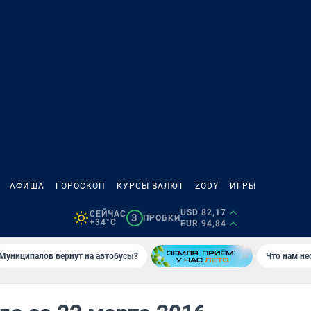
АФИША
ГОРОСКОП
КУРСЫ ВАЛЮТ
ZODY
ИГРЫ
USD 82,17
СЕЙЧАС
3
ПРОБКИ
+34°C
EUR 94,84
Муниципалов вернут на автобусы?
Что нам не