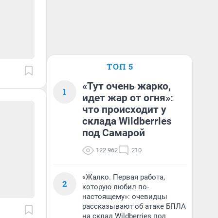
ТОП 5
«Тут очень жарко,
1
идет жар от огня»:
что происходит у
склада Wildberries
под Самарой
122 962
210
«Жалко. Первая работа,
2
которую любил по-
настоящему»: очевидцы
рассказывают об атаке БПЛА
на склад Wildberries под