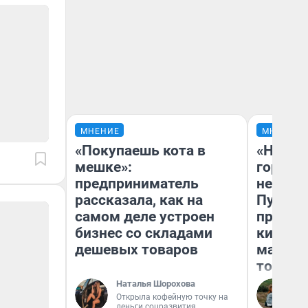
МНЕНИЕ
МНЕНИЕ
«Покупаешь кота в
«Нет н
мешке»:
городов
предприниматель
недофи
рассказала, как на
Путеше
самом деле устроен
проеха
бизнес со складами
киломе
дешевых товаров
машине
того
Наталья Шорохова
Ек
Открыла кофейную точку на
деньги соцразвития